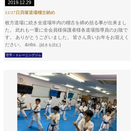
2019.12.29
12/27日貝塚道場稽古納め
枚方道場に続き全道場年内の稽古を締め括る事が出来まし
た。 此れも一重に全会員様保護者様各道場指導員のお陰で
す。 ありがとうございました。 皆さん良いお年をお迎えく
ださい。 &nbs
…[続きを読む]
空手・トレーニングジム