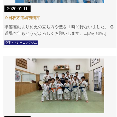
2020.01.11
９日枚方道場初稽古
準備運動より変更の立ち方や型を１時間行ないました。 各
道場本年もどうぞよろしくお願いします。
…[続きを読む]
空手・トレーニングジム