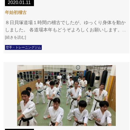
2020.01.11
年始初稽古
８日貝塚道場１時間の稽古でしたが、ゆっくり身体を動か
しました。 各道場本年もどうぞよろしくお願いします。
…
[続きを読む]
空手・トレーニングジム