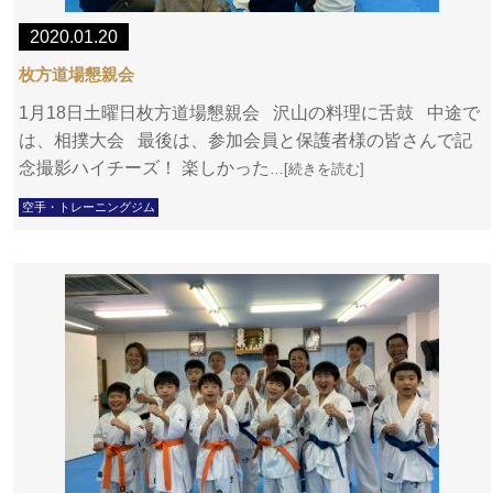
2020.01.20
枚方道場懇親会
1月18日土曜日枚方道場懇親会 沢山の料理に舌鼓 中途で
は、相撲大会 最後は、参加会員と保護者様の皆さんで記
念撮影ハイチーズ！ 楽しかった
…[続きを読む]
空手・トレーニングジム